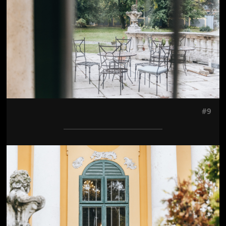
#9
Jön még kép!