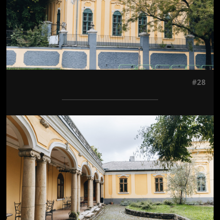
#28
Jön még kép!