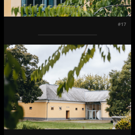
#17
Jön még kép!