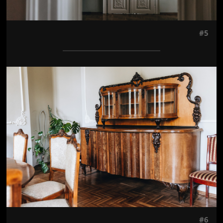
#5
Jön még kép!
#6