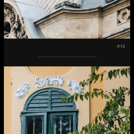
#16
Jön még kép!