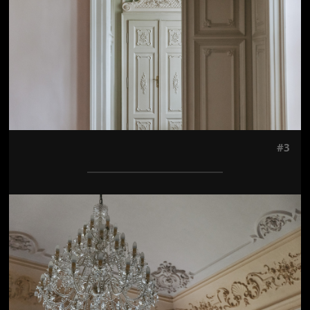
#3
Jön még kép!