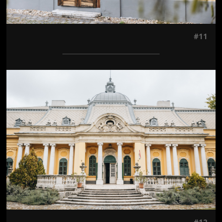
#11
Jön még kép!
#12