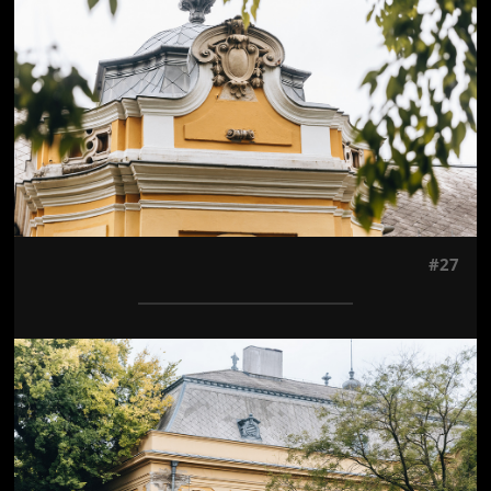
#27
Jön még kép!