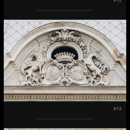
Jön még kép!
#13