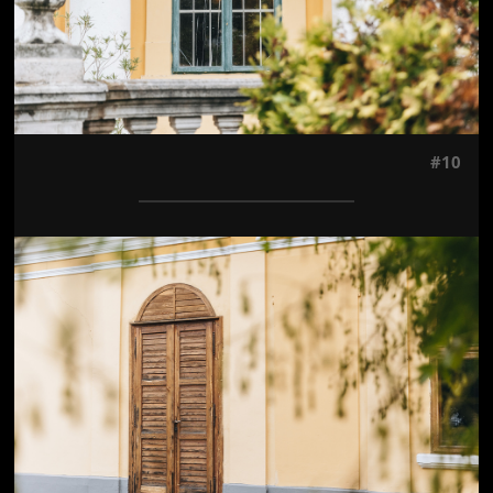
#10
Jön még kép!