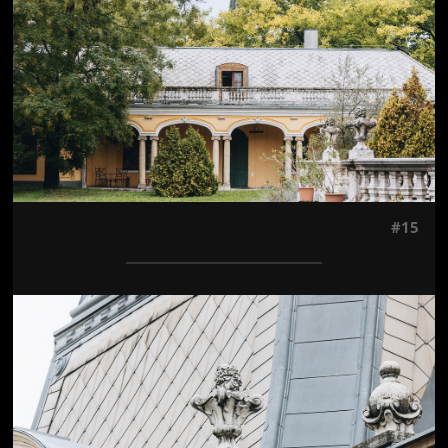
#15
Jön még kép!