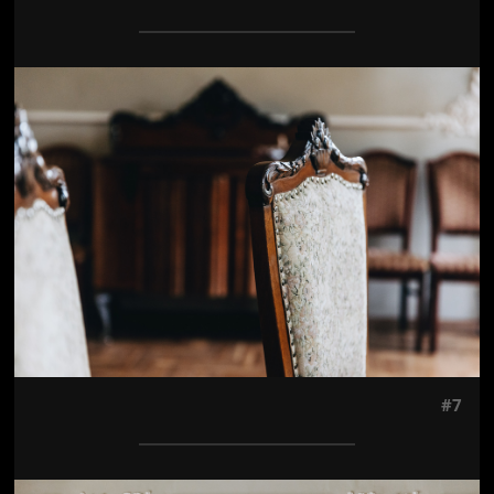
Jön még kép!
#7