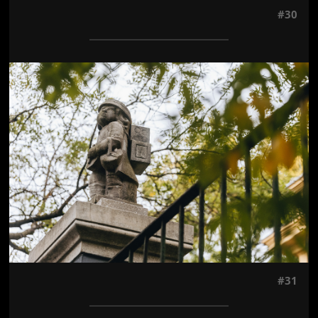
#30
Jön még kép!
#31