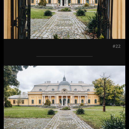
#22
Jön még kép!