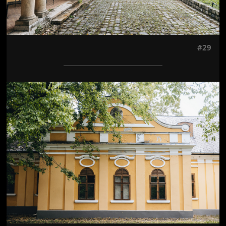
#29
Jön még kép!