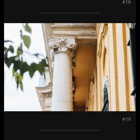
#18
Jön még kép!
#19