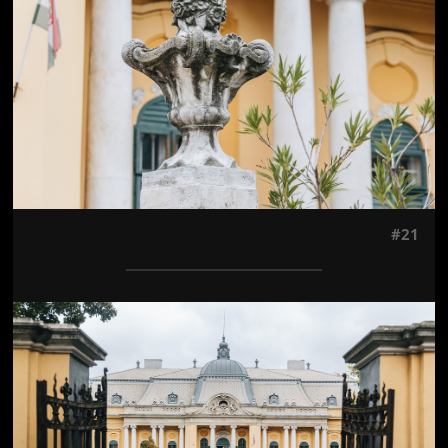
#21
Jön még kép!