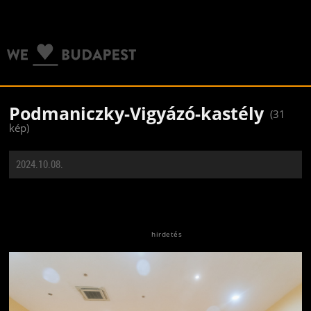
Podmaniczky-Vigyázó-kastély
(31
kép)
2024.10.08.
Jön még kép!