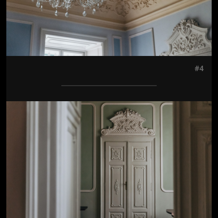
#4
Jön még kép!