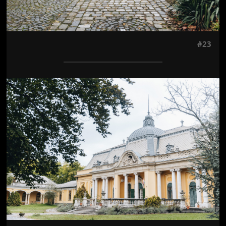
#23
Jön még kép!