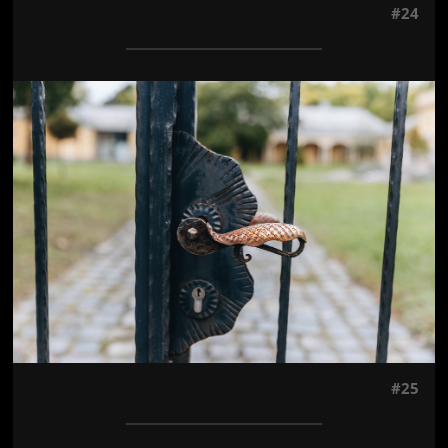
#24
Jön még kép!
#25