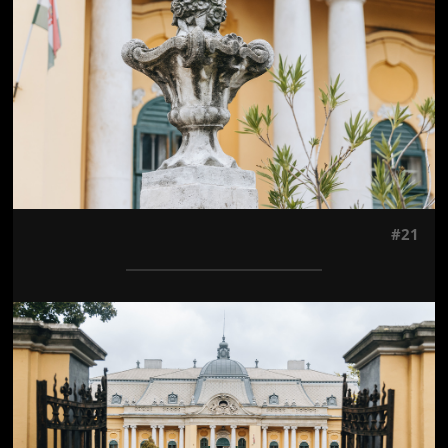
#21
Jön még kép!