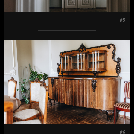
#5
Jön még kép!
#6