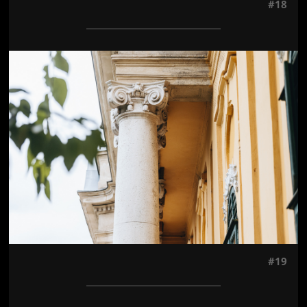
#18
Jön még kép!
#19