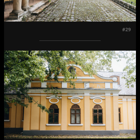
#29
Jön még kép!