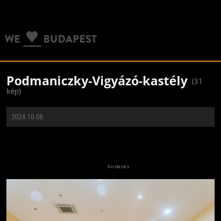
Podmaniczky-Vigyázó-kastély
(31
kép)
2024.10.08.
Jön még kép!