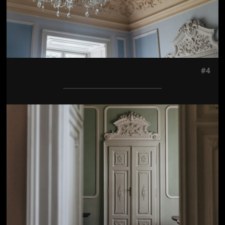
#4
Jön még kép!