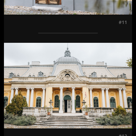
#11
Jön még kép!
#12