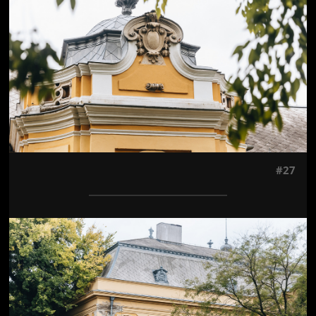
#27
Jön még kép!