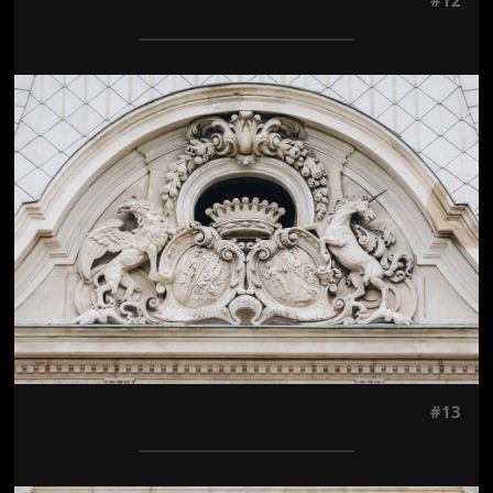
Jön még kép!
#13