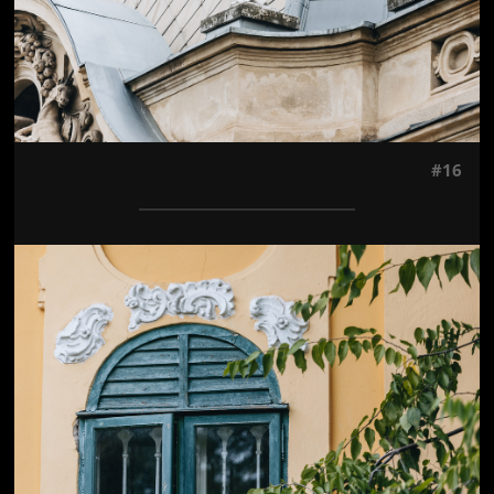
#16
Jön még kép!