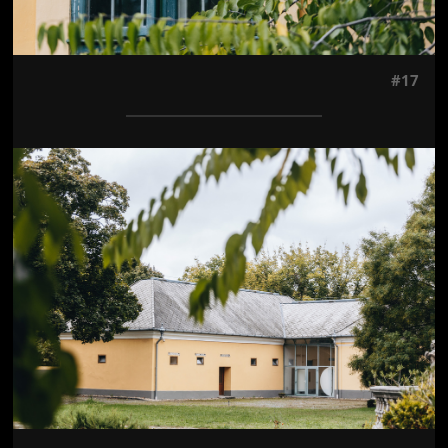
#17
Jön még kép!