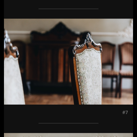
Jön még kép!
#7