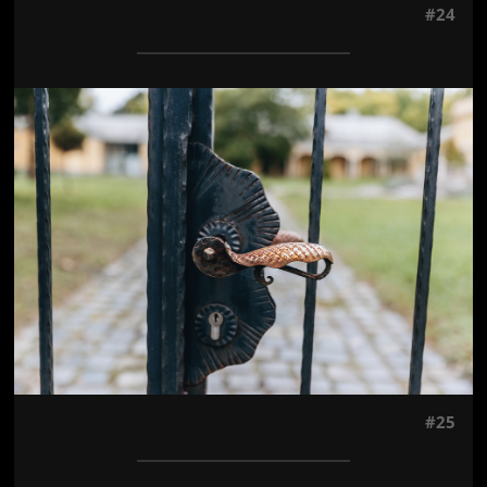
#24
Jön még kép!
#25