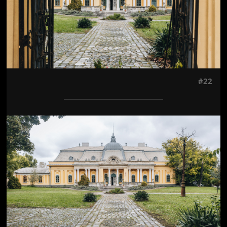
#22
Jön még kép!