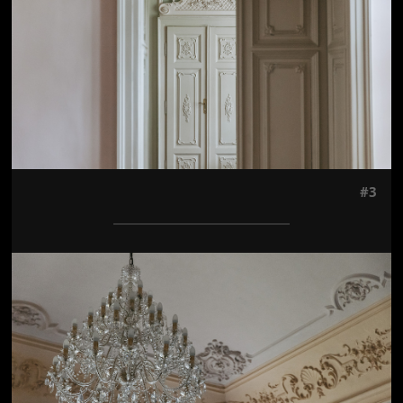
#3
Jön még kép!