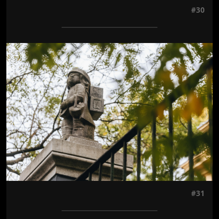
#30
Jön még kép!
#31