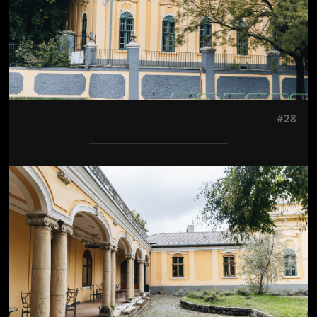
#28
Jön még kép!