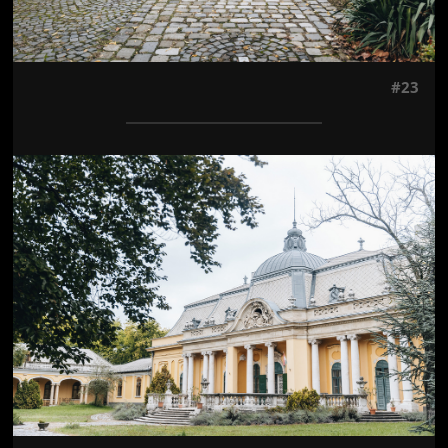
#23
Jön még kép!