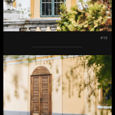
#10
Jön még kép!