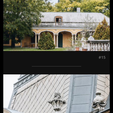
#15
Jön még kép!