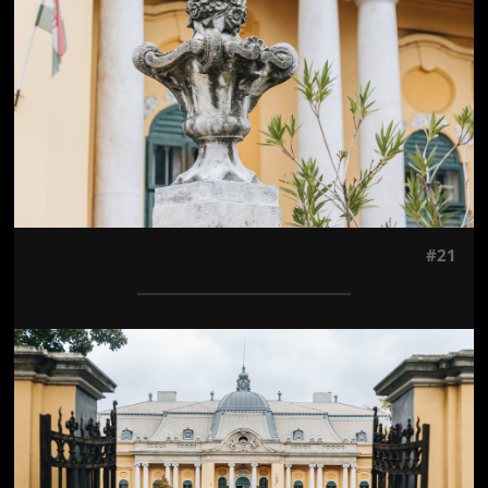
#21
Jön még kép!