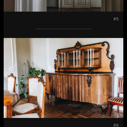
#5
Jön még kép!
#6