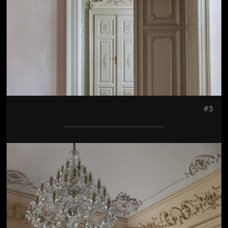
#3
Jön még kép!