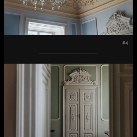
#4
Jön még kép!