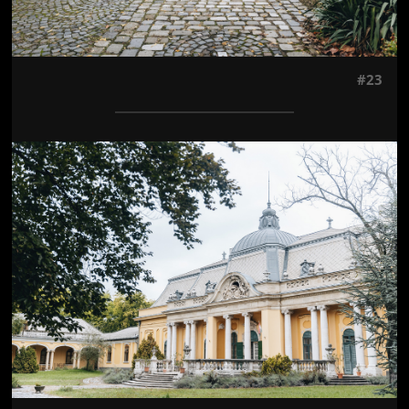
#23
Jön még kép!