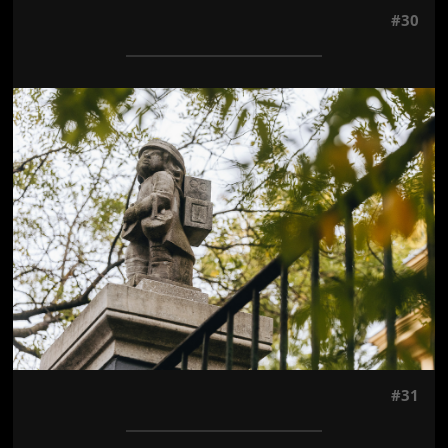
#30
Jön még kép!
#31