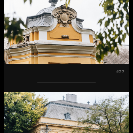
#27
Jön még kép!