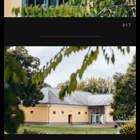
#17
Jön még kép!