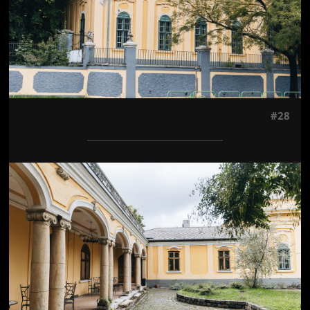
#28
Jön még kép!