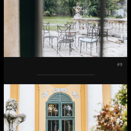
#9
Jön még kép!