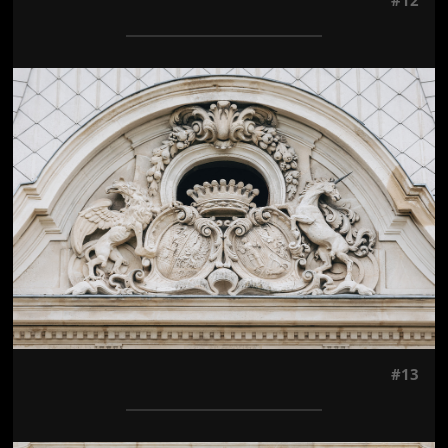
Jön még kép!
#13