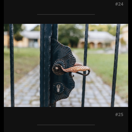
#24
Jön még kép!
#25