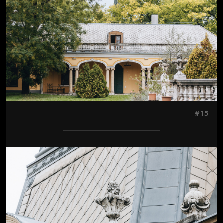
#15
Jön még kép!