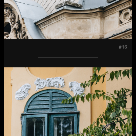
#16
Jön még kép!