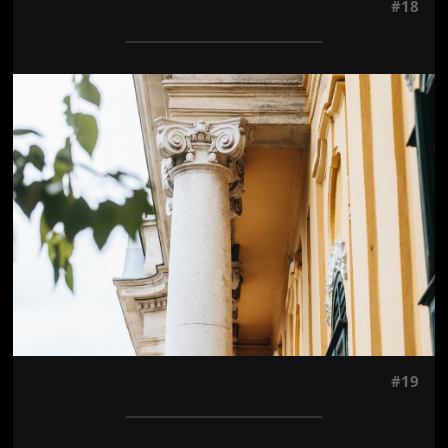
#18
Jön még kép!
#19