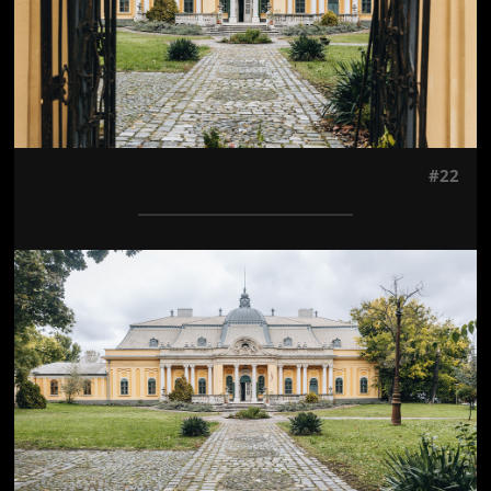
#22
Jön még kép!