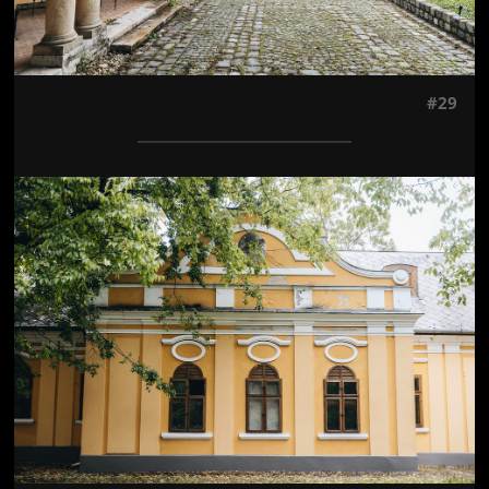
#29
Jön még kép!