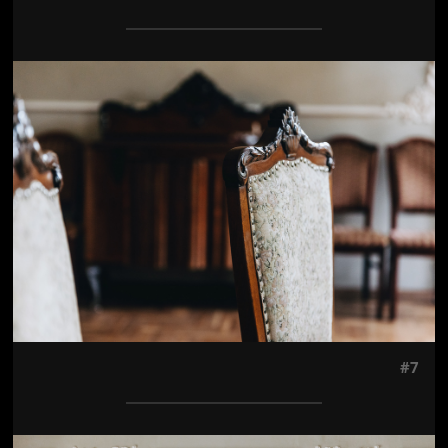
Jön még kép!
#7