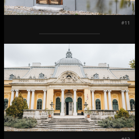
#11
Jön még kép!
#12