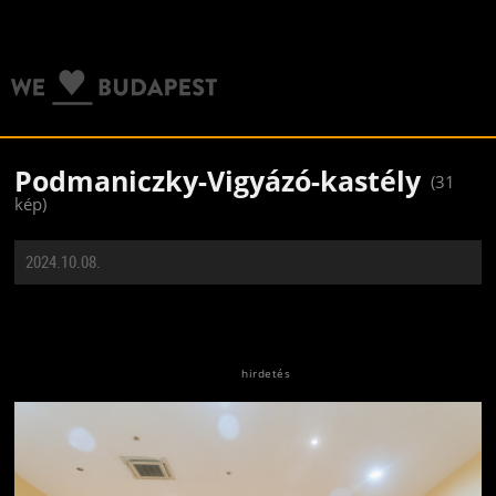
Podmaniczky-Vigyázó-kastély
(31
kép)
2024.10.08.
Jön még kép!