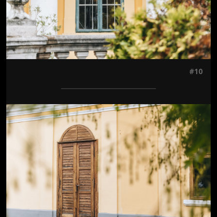
#10
Jön még kép!