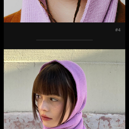
#4
Jön még kép!