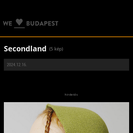
Secondland
(5 kép)
2024.12.16.
Jön még kép!