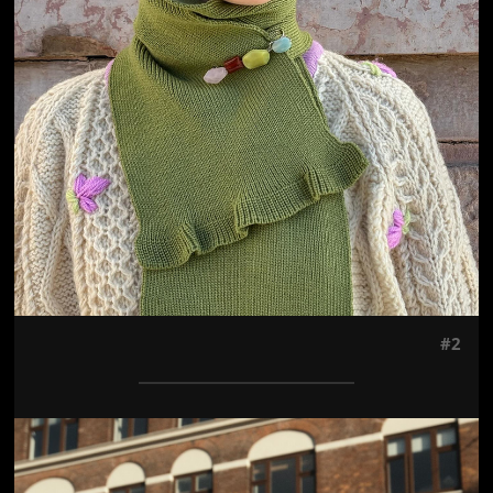
#2
Jön még kép!