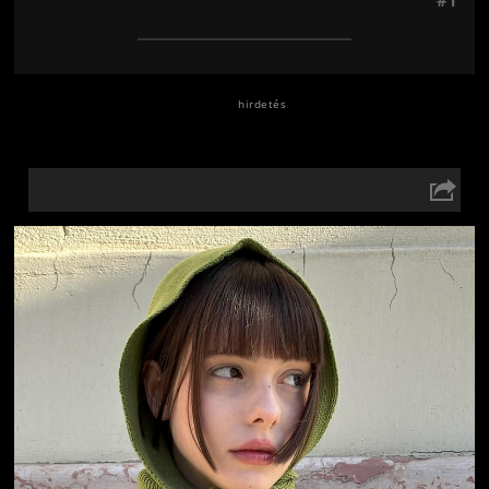
#1
Jön még kép!