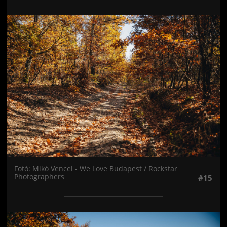
Jön még kép!
Fotó: Mikó Vencel - We Love Budapest / Rockstar
Photographers
#15