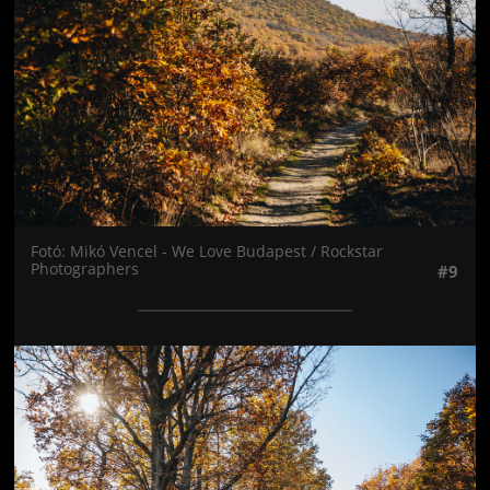
Fotó: Mikó Vencel - We Love Budapest / Rockstar
Photographers
#9
Jön még kép!