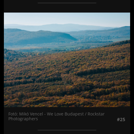
Jön még kép!
Fotó: Mikó Vencel - We Love Budapest / Rockstar
Photographers
#25