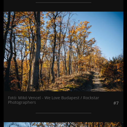
Jön még kép!
Fotó: Mikó Vencel - We Love Budapest / Rockstar
Photographers
#7