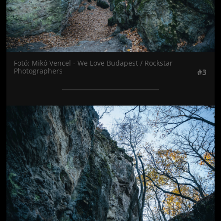
Fotó: Mikó Vencel - We Love Budapest / Rockstar
Photographers
#3
Jön még kép!