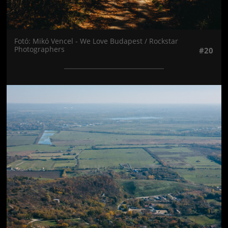
Fotó: Mikó Vencel - We Love Budapest / Rockstar
Photographers
#20
Jön még kép!