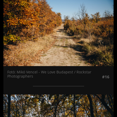
Jön még kép!
Fotó: Mikó Vencel - We Love Budapest / Rockstar
Photographers
#16
Jön még kép!