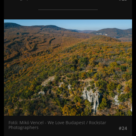
Jön még kép!
Fotó: Mikó Vencel - We Love Budapest / Rockstar
Photographers
#24