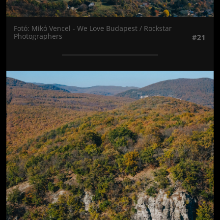
Fotó: Mikó Vencel - We Love Budapest / Rockstar
Photographers
#21
Jön még kép!