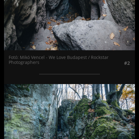
Fotó: Mikó Vencel - We Love Budapest / Rockstar
Photographers
#2
Jön még kép!