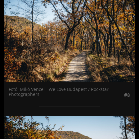
Jön még kép!
Fotó: Mikó Vencel - We Love Budapest / Rockstar
Photographers
#8
Jön még kép!