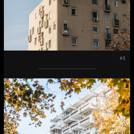
#3
Jön még kép!