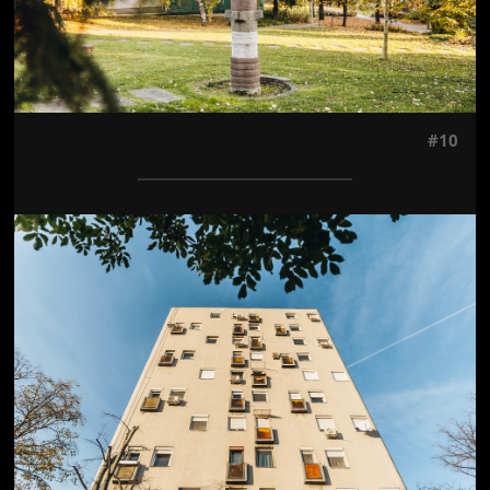
#10
Jön még kép!