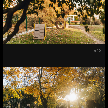
#15
Jön még kép!