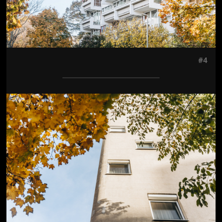
#4
Jön még kép!