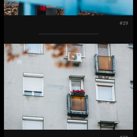
#29
Jön még kép!