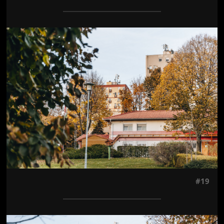
Jön még kép!
#19