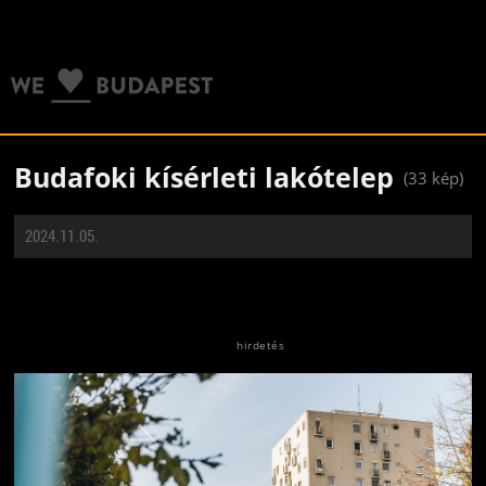
Budafoki kísérleti lakótelep
(33 kép)
2024.11.05.
Jön még kép!