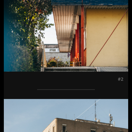
#2
Jön még kép!