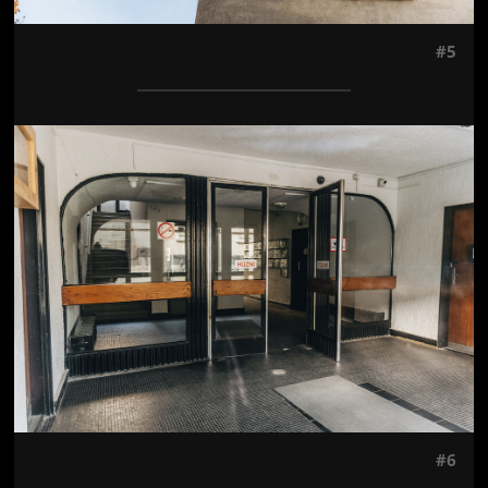
#5
Jön még kép!
#6