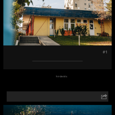
#1
Jön még kép!