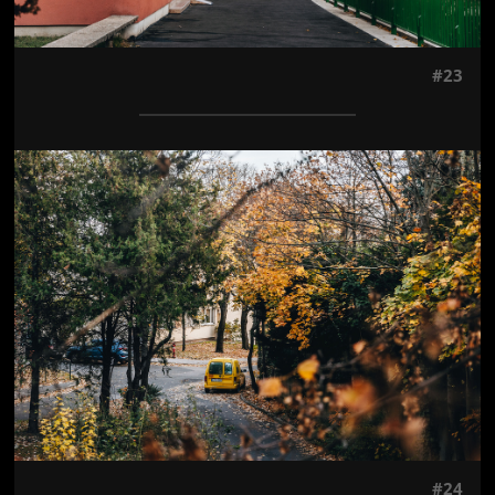
#23
Jön még kép!
#24