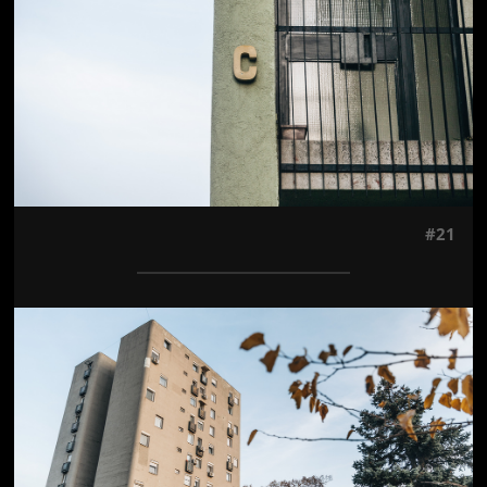
#21
Jön még kép!