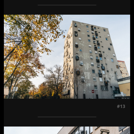
Jön még kép!
#13