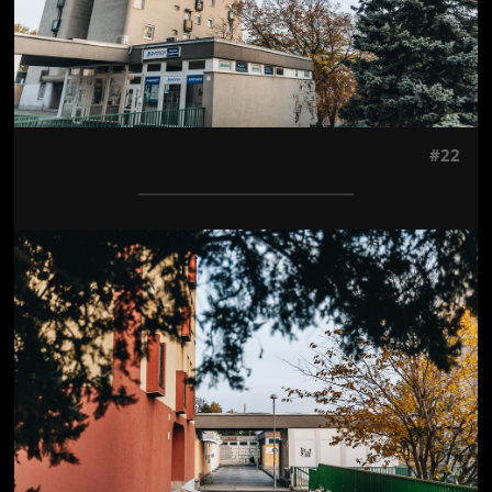
#22
Jön még kép!