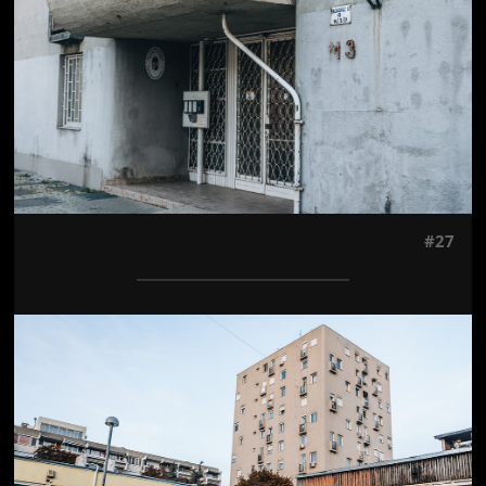
#27
Jön még kép!