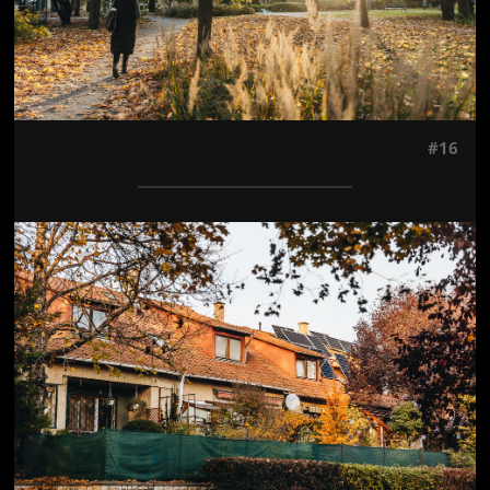
#16
Jön még kép!