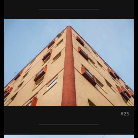
Jön még kép!
#25