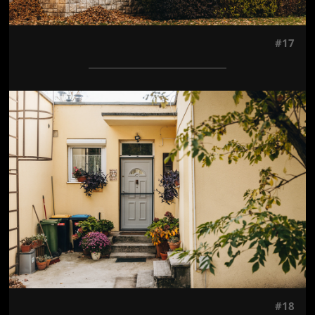
#17
Jön még kép!
#18