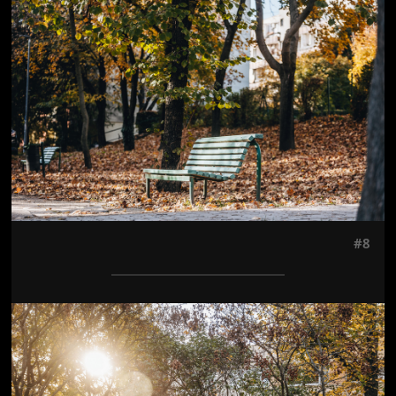
#8
Jön még kép!