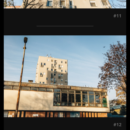
#11
Jön még kép!
#12