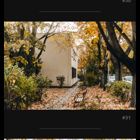
#30
Jön még kép!
#31