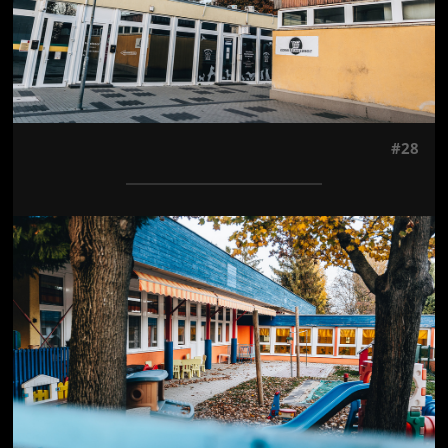
#28
Jön még kép!