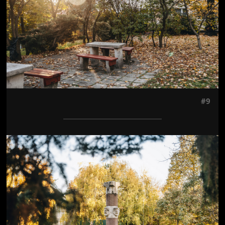
#9
Jön még kép!