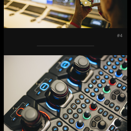
#4
Jön még kép!