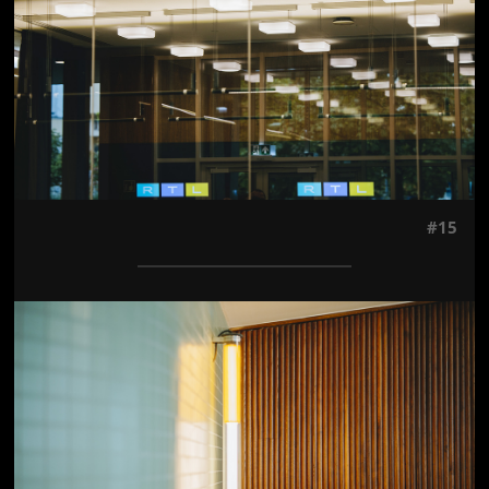
#15
Jön még kép!