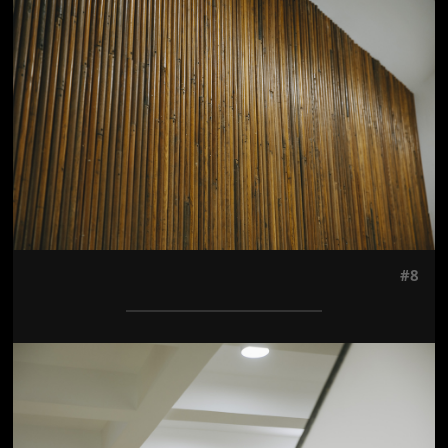
#8
Jön még kép!