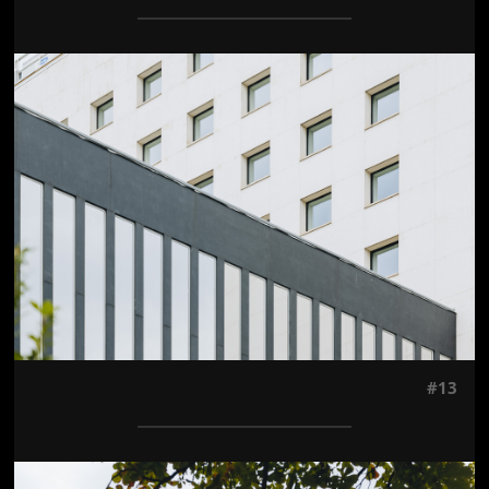
Jön még kép!
#13