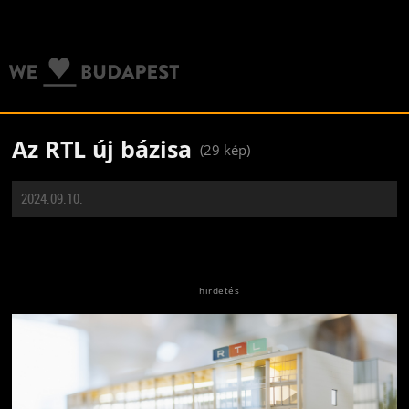
Az RTL új bázisa
(29 kép)
2024.09.10.
Jön még kép!