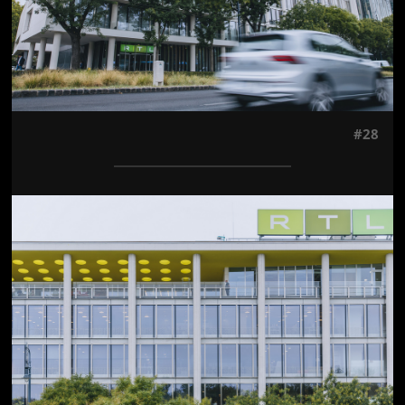
#28
Jön még kép!