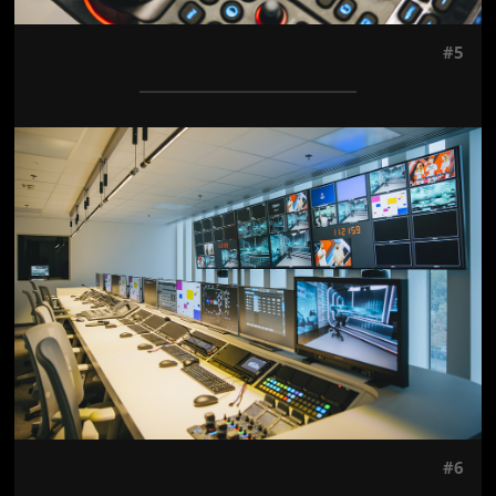
#5
Jön még kép!
#6