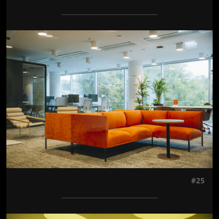
Jön még kép!
#25