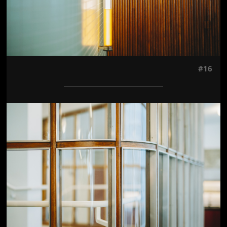
#16
Jön még kép!