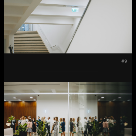
#9
Jön még kép!