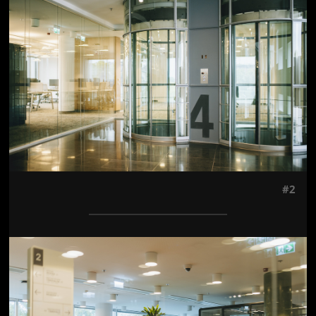
#2
Jön még kép!