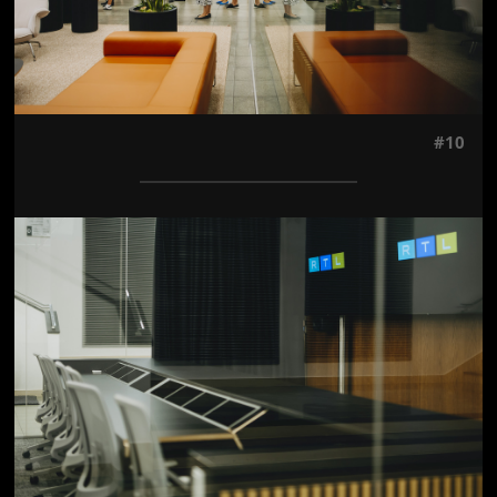
#10
Jön még kép!