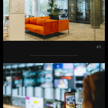
#3
Jön még kép!