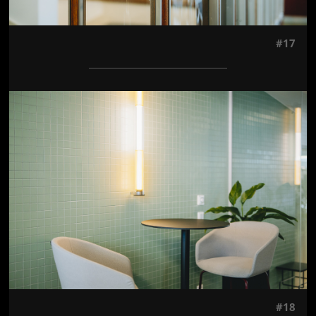
#17
Jön még kép!
#18