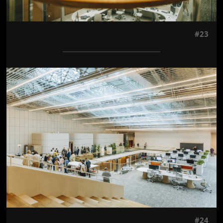
#23
Jön még kép!
#24