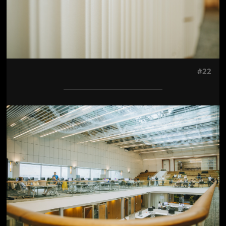
#22
Jön még kép!