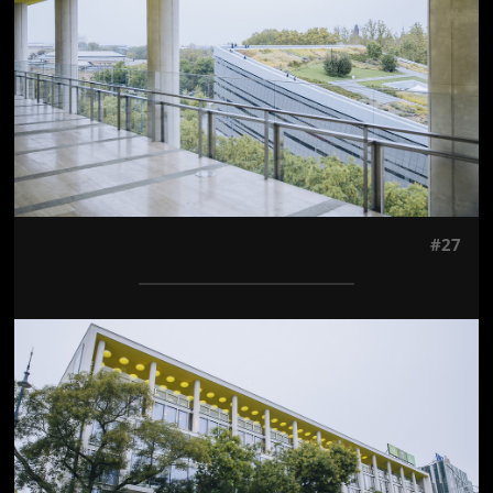
#27
Jön még kép!