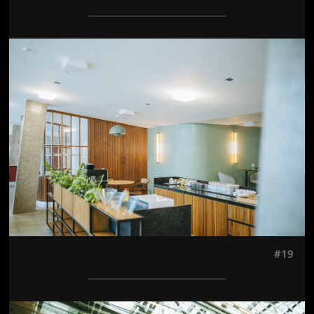
Jön még kép!
#19