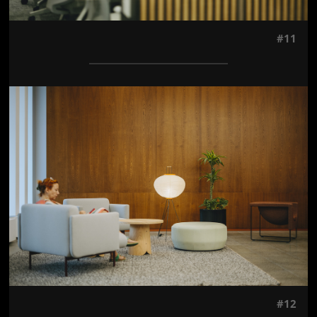
#11
Jön még kép!
#12