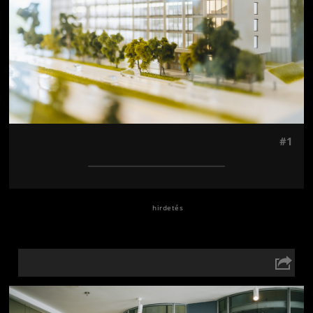
#1
Jön még kép!