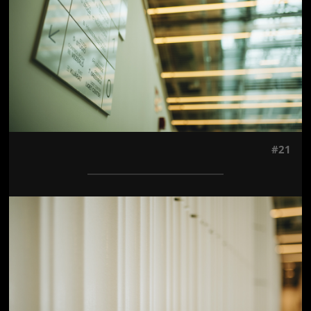
#21
Jön még kép!