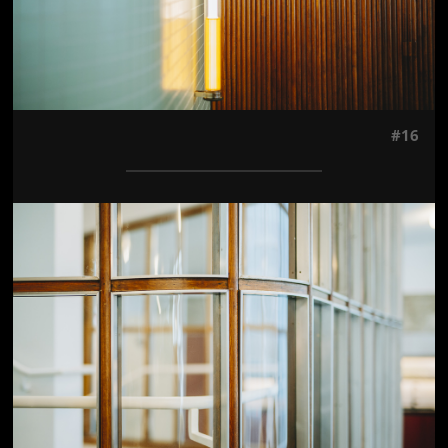
#16
Jön még kép!