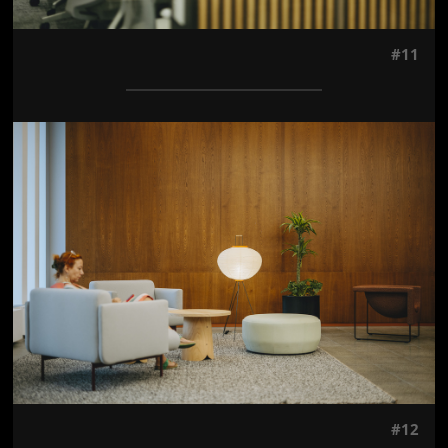
#11
Jön még kép!
#12