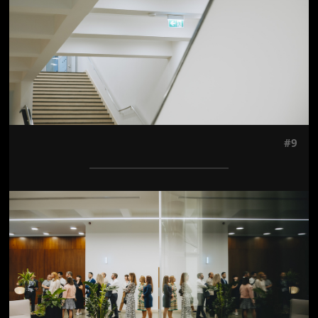
#9
Jön még kép!