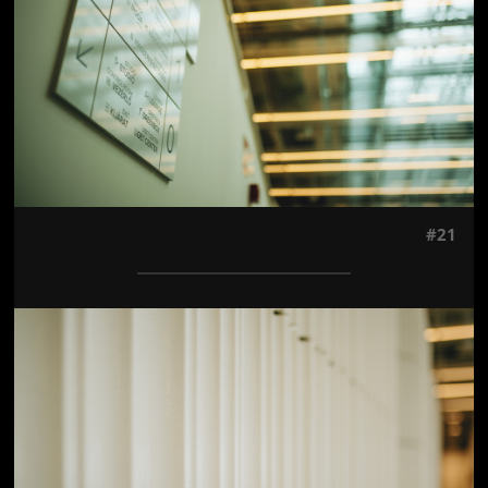
#21
Jön még kép!