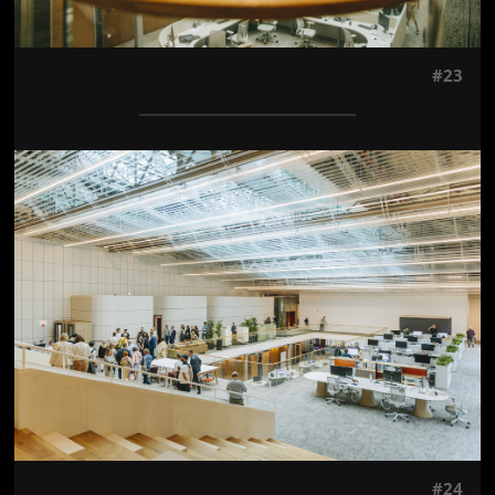
#23
Jön még kép!
#24