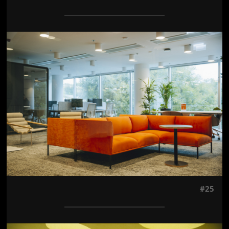
Jön még kép!
#25