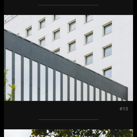
Jön még kép!
#13