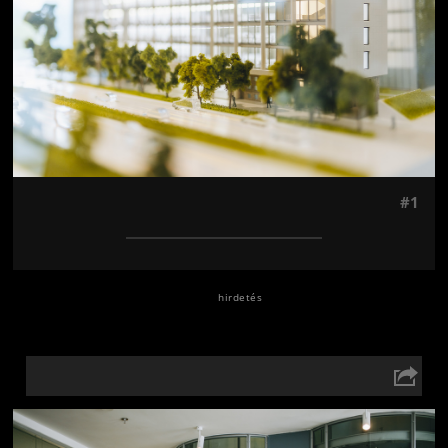
#1
Jön még kép!