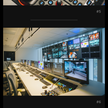
#5
Jön még kép!
#6