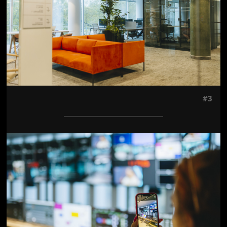
#3
Jön még kép!