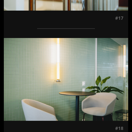
#17
Jön még kép!
#18