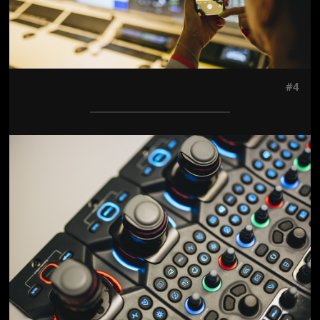
#4
Jön még kép!