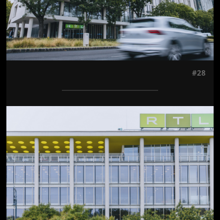
#28
Jön még kép!