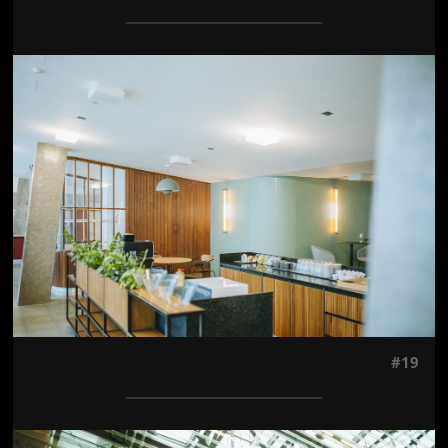
Jön még kép!
#19