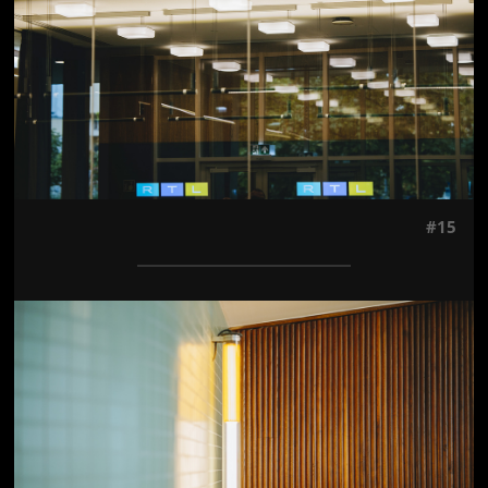
#15
Jön még kép!