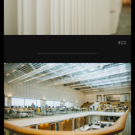
#22
Jön még kép!