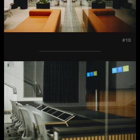
#10
Jön még kép!