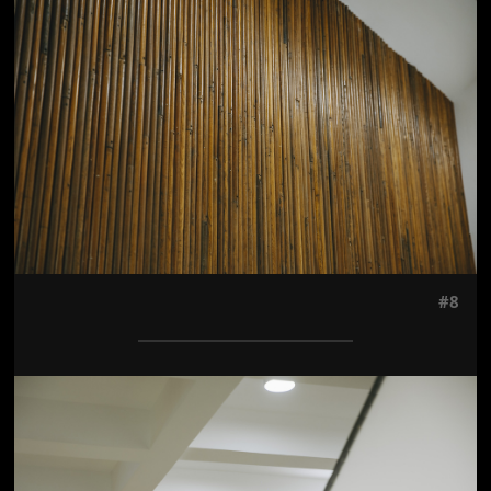
#8
Jön még kép!