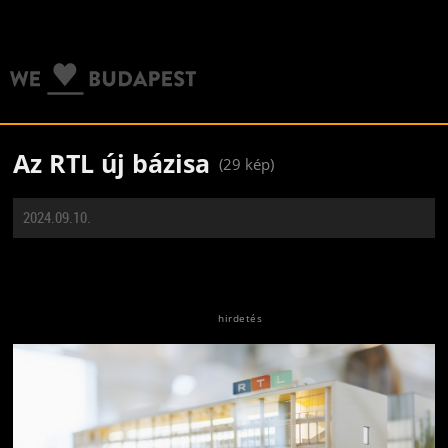
Az RTL új bázisa
(29 kép)
2024.09.10.
Jön még kép!