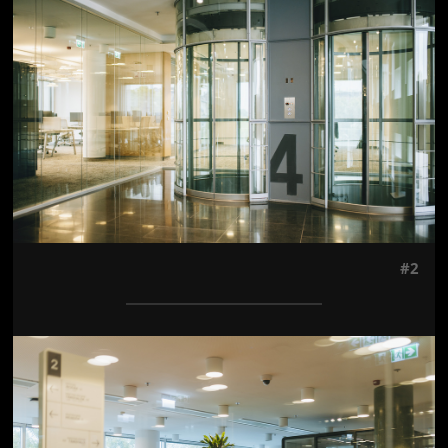
#2
Jön még kép!