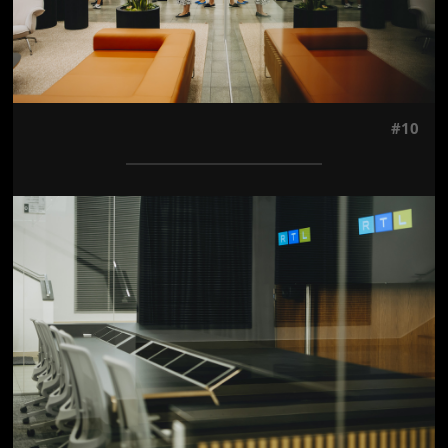
#10
Jön még kép!