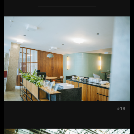
Jön még kép!
#19