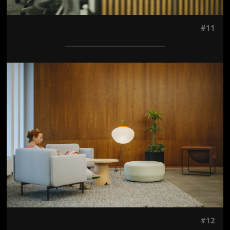
#11
Jön még kép!
#12