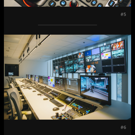
#5
Jön még kép!
#6