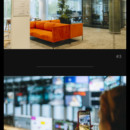
#3
Jön még kép!