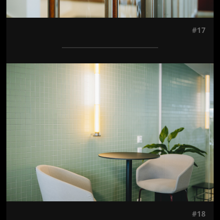
#17
Jön még kép!
#18