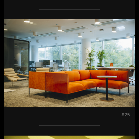
Jön még kép!
#25