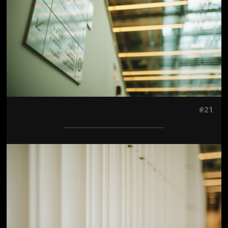
#21
Jön még kép!