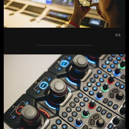
#4
Jön még kép!