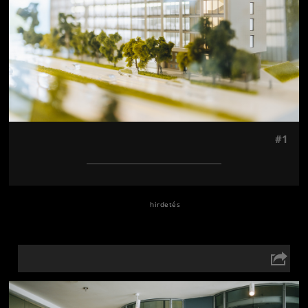
#1
Jön még kép!