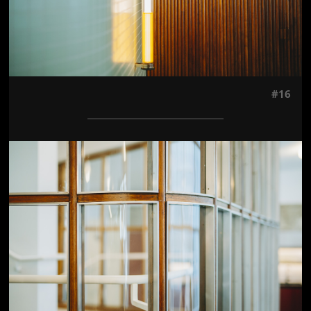
#16
Jön még kép!