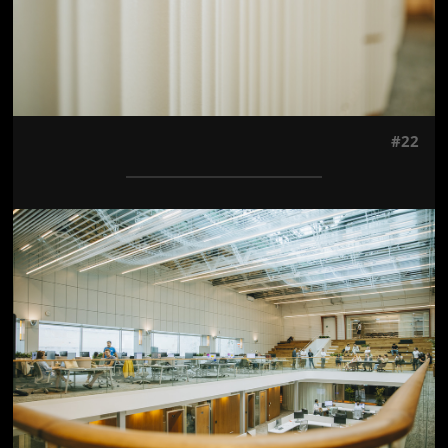
#22
Jön még kép!