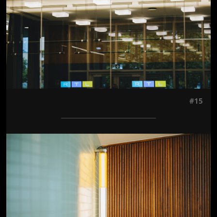
#15
Jön még kép!