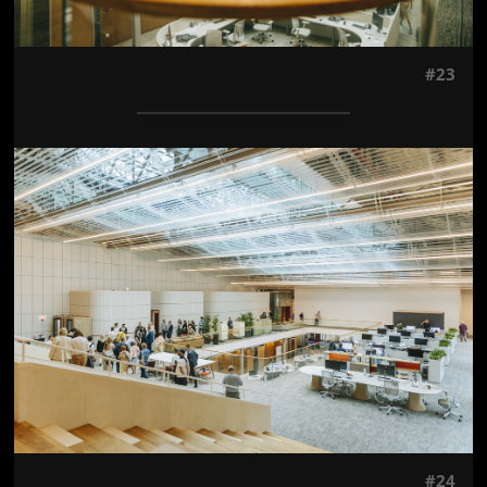
#23
Jön még kép!
#24