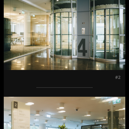
#2
Jön még kép!