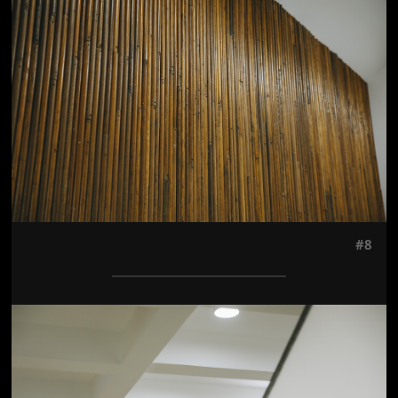
#8
Jön még kép!