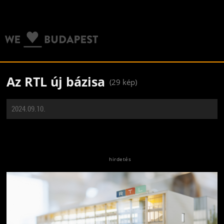
Az RTL új bázisa
(29 kép)
2024.09.10.
Jön még kép!