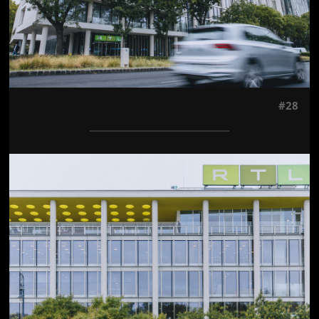
#28
Jön még kép!