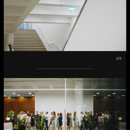
#9
Jön még kép!