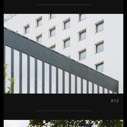
Jön még kép!
#13