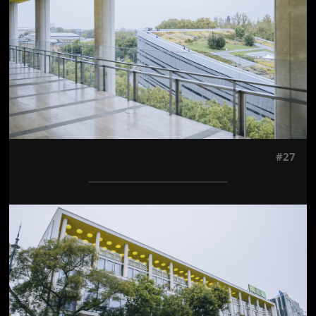
#27
Jön még kép!