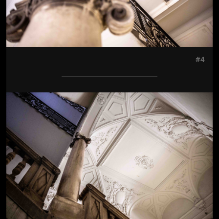
#4
Jön még kép!