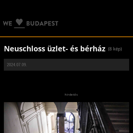
Neuschloss üzlet- és bérház
(8 kép)
2024.07.09.
Jön még kép!