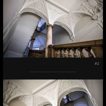
#2
Jön még kép!