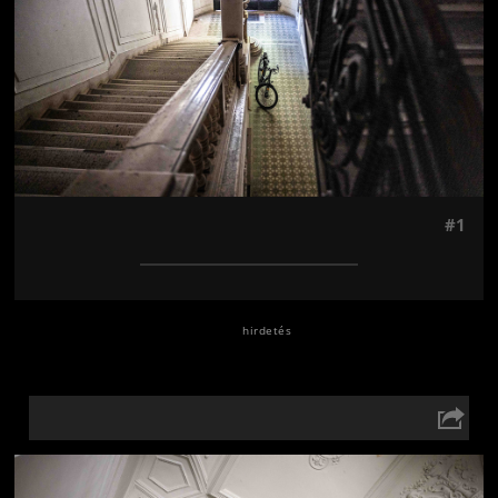
#1
Jön még kép!