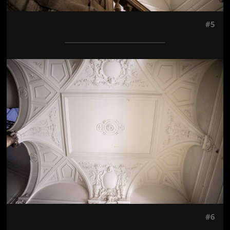
#5
Jön még kép!
#6