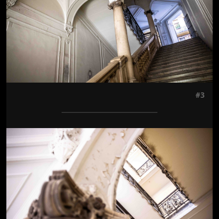
#3
Jön még kép!