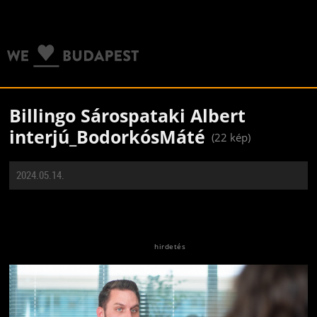
Billingo Sárospataki Albert
interjú_BodorkósMáté
(22 kép)
2024.05.14.
Jön még kép!